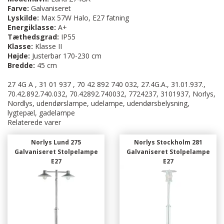
Farve:
Galvaniseret
Lyskilde:
Max 57W Halo,
E27 fatning
Energiklasse:
A+
Tæthedsgrad:
IP55
Klasse:
Klasse II
Højde:
Justerbar 170-230 cm
Bredde:
45 cm
27 4G A , 31 01 937 , 70 42 892 740 032, 27.4G.A., 31.01.937.,
70.42.892.740.032, 70.42892.740032, 7724237, 3101937, Norlys,
Nordlys, udendørslampe, udelampe, udendørsbelysning,
lygtepæl, gadelampe
Relaterede varer
Norlys Lund 275
Norlys Stockholm 281
Galvaniseret Stolpelampe
Galvaniseret Stolpelampe
E27
E27