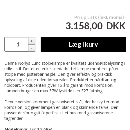
Pris pr. stk (inkl. moms)
3.158,00
DKK
+
Læg i kurv
-
Denne Norlys Lund stolpelampe er kvalitets udendørsbelysning i
tidløs stil. Det er en enkelt nedadrettet lampe monteret på en
stolpe med justerbar højde. Den giver effektiv og praktisk
oplysning af dine udendørsarealer. Produktet er hårdført og
holdbart. Producenten giver 15 års garanti mod korrosion.
Lampen bruger en max 57W lyskilde i en E27 fatning.
Denne version kommer i galvaniseret stål, der beskytter mod
korrosion, og giver lampen en blank og skinnende farve. Den
passer derfor også fx perfekt til et hus med galvaniserede
tagrender.
Modelnavn:
Lund 274GA