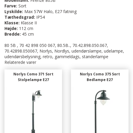
Modelnavn:
Firenze 805B
Farve:
Sort
Lyskilde:
Max 57W Halo,
E27 fatning
Tæthedsgrad:
IP54
Klasse:
Klasse II
Højde:
112 cm
Bredde:
45 cm
80 5B , 70 42 898 050 067, 80.5B.., 70.42.898.050.067,
70.42898.050067, Norlys, Nordlys, udendørslampe, udelampe,
udendørsbelysning, retro, gammeldags, standerlampe
Relaterede varer
Norlys Como 371 Sort
Norlys Como 375 Sort
Stolpelampe E27
Bedlampe E27