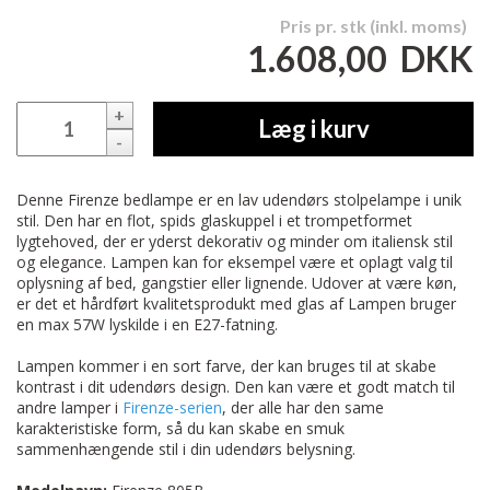
Pris pr. stk (inkl. moms)
1.608,00
DKK
+
Læg i kurv
-
Denne Firenze bedlampe er en lav udendørs stolpelampe i unik
stil. Den har en flot, spids glaskuppel i et trompetformet
lygtehoved, der er yderst dekorativ og minder om italiensk stil
og elegance. Lampen kan for eksempel være et oplagt valg til
oplysning af bed, gangstier eller lignende. Udover at være køn,
er det et hårdført kvalitetsprodukt med glas af Lampen bruger
en max 57W lyskilde i en E27-fatning.
Lampen kommer i en sort farve, der kan bruges til at skabe
kontrast i dit udendørs design. Den kan være et godt match til
andre lamper i
Firenze-serien
, der alle har den same
karakteristiske form, så du kan skabe en smuk
sammenhængende stil i din udendørs belysning.