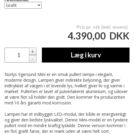
Farve/materiale
Pris pr. stk (inkl. moms)
4.390,00
DKK
+
Læg i kurv
-
Norlys Egersund Mini er en smuk pullert lampe i elegant,
moderne design. Lampen giver indirekte belysning, der giver
indtrykket af vægen i et levende lys, hvilket giver liv og varme i
mørket. Pullerten er lavet af pulverlakeret aluminium, og udover
at være flot så holder den godt. Den kommer fra producenten
med 10 års garanti mod korrosion.
Lampen har et indbygget LED-modul, der både er energivenligt
og giver den bedste lyskvalitet. Denne Mini-model er en tyndere
pullert med en mindre kraftig lyskilde. Denne version kommer i
en flot grafit farve, der er mørk uden at være helt sort.