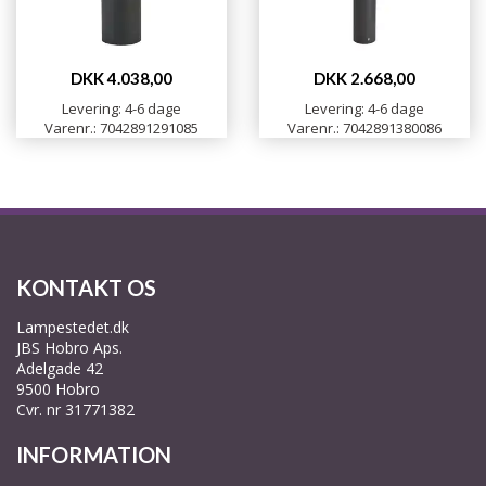
DKK 4.038,00
DKK 2.668,00
Levering: 4-6 dage
Levering: 4-6 dage
Varenr.: 7042891291085
Varenr.: 7042891380086
KONTAKT OS
Lampestedet.dk
JBS Hobro Aps.
Adelgade 42
9500 Hobro
Cvr. nr 31771382
INFORMATION