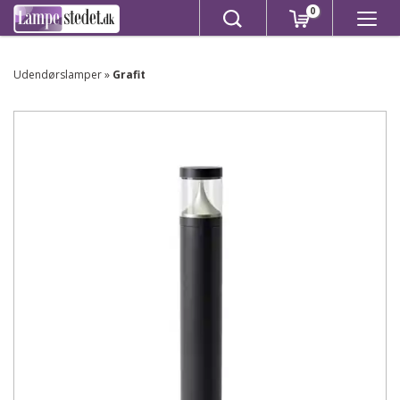
0
Udendørslamper
»
Grafit