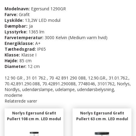
Modelnavn:
Egersund 1290GR
Farve:
Grafit
Lyskilde:
13,2W
LED modul
Dæmpbar:
: Ja
Lysstyrke:
1365 lm
Farvetemperatur:
3000 Kelvin (Medium varm hvid)
Energiklasse:
A+
Tæthedsgrad:
IP65
Klasse:
Klasse I
Højde:
85 cm
Diameter:
12 cm
12 90 GR , 31 01 762 , 70 42 891 290 088, 12.90.GR., 31.01.762.,
70.42.891.290.088, 70.42891.290088, 7748046, 3101762, Norlys,
Nordlys, udendørslampe, udelampe, udendørsbelysning,
moderne
Relaterede varer
Norlys Egersund Grafit
Norlys Egersund Grafit
Pullert 108 cm m. LED modul
Pullert 63 cm m. LED modul