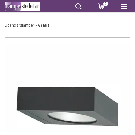
0
Udendørslamper
»
Grafit