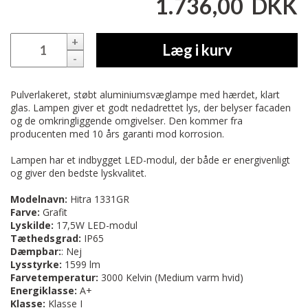
1.736,00
DKK
+
Læg i kurv
-
Pulverlakeret, støbt aluminiumsvæglampe med hærdet, klart
glas. Lampen giver et godt nedadrettet lys, der belyser facaden
og de omkringliggende omgivelser. Den kommer fra
producenten med 10 års garanti mod korrosion.
Lampen har et indbygget LED-modul, der både er energivenligt
og giver den bedste lyskvalitet.
Modelnavn:
Hitra 1331GR
Farve:
Grafit
Lyskilde:
17,5W
LED-modul
Tæthedsgrad:
IP65
Dæmpbar:
: Nej
Lysstyrke:
1599 lm
Farvetemperatur:
3000 Kelvin (Medium varm hvid)
Energiklasse:
A+
Klasse:
Klasse I