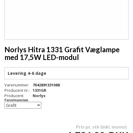
Norlys Hitra 1331 Grafit Væglampe
med 17,5W LED-modul
Levering
4-6 dage
Varenummer:
7042891331088
Producent nr.:
1331GR
Producent:
Norlys
Farve/materiale
Pris pr. stk (inkl. moms)