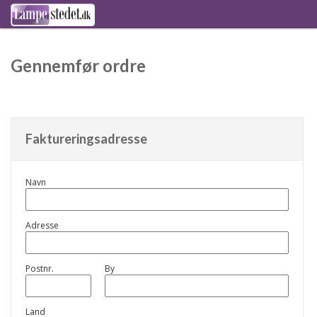
Gennemfør ordre
Faktureringsadresse
Navn
Adresse
Postnr.
By
Land