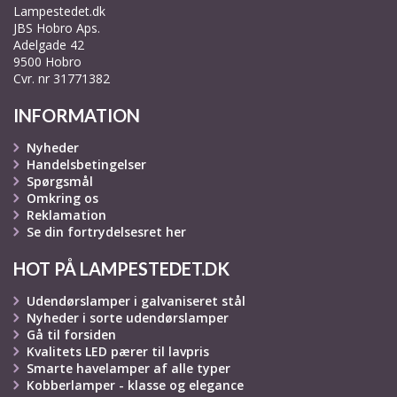
Lampestedet.dk
JBS Hobro Aps.
Adelgade 42
9500 Hobro
Cvr. nr 31771382
INFORMATION
Nyheder
Handelsbetingelser
Spørgsmål
Omkring os
Reklamation
Se din fortrydelsesret her
HOT PÅ LAMPESTEDET.DK
Udendørslamper i galvaniseret stål
Nyheder i sorte udendørslamper
Gå til forsiden
Kvalitets LED pærer til lavpris
Smarte havelamper af alle typer
Kobberlamper - klasse og elegance