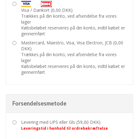
Visa / Dankort
(0,00 DKK)
Trækkes på din konto, ved afsendelse fra vores
lager
Købsbeløbet reserveres på din konto, indtil købet er
gennemført
Mastercard, Maestro, Visa, Visa Electron, JCB
(0,00
DKK)
Trækkes på din konto, ved afsendelse fra vores
lager
Købsbeløbet reserveres på din konto, indtil købet er
gennemført
Forsendelsesmetode
Levering med UPS eller Gls
(59,00 DKK)
Leveringstid i henhold til ordrebekræftelse